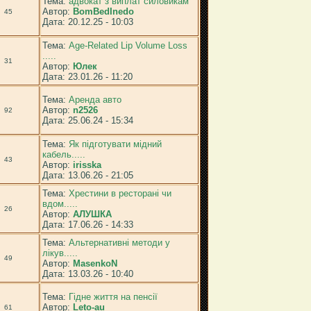
Тема:
адвокат з виплат силовикам
Автор:
BomBedInedo
45
Дата: 20.12.25 - 10:03
Тема:
Age-Related Lip Volume Loss
.....
31
Автор:
Юлек
Дата: 23.01.26 - 11:20
Тема:
Аренда авто
Автор:
n2526
92
Дата: 25.06.24 - 15:34
Тема:
Як підготувати мідний
кабель.....
43
Автор:
irisska
Дата: 13.06.26 - 21:05
Тема:
Хрестини в ресторані чи
вдом.....
26
Автор:
АЛУШКА
Дата: 17.06.26 - 14:33
Тема:
Альтернативні методи у
лікув.....
49
Автор:
MasenkoN
Дата: 13.03.26 - 10:40
Тема:
Гідне життя на пенсії
Автор:
Leto-au
61