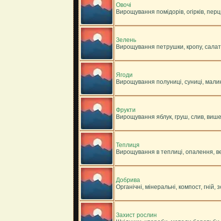
Овочі
Вирощування помідорів, огірків, перц
Зелень
Вирощування петрушки, кропу, салату,
Ягоди
Вирощування полуниці, суниці, малин
Фрукти
Вирощування яблук, груш, слив, више
Теплиця
Вирощування в теплиці, опалення, ве
Добрива
Органічні, мінеральні, компост, гній, 
Захист рослин