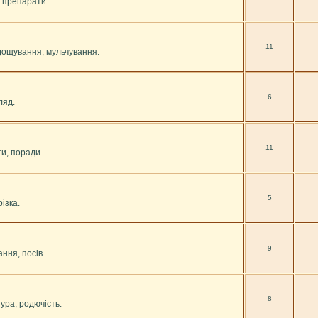
, препарати.
11
дощування, мульчування.
6
ляд.
11
ти, поради.
5
ізка.
9
ння, посів.
8
тура, родючість.