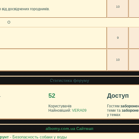
10
 від досвідчених городників.
О
9
10
Статистика форуму
4
52
Доступ
Користувачів
Гостям
забороне
Найновіший:
VERA09
теми та
забороне
у темах
albomy.com.ua Сайтмап
рунт
-
Безопасность собаки у воды