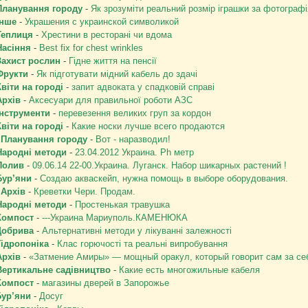
Планування городу
-
Як зрозуміти реальний розмір іграшки за фотограф
Інше
-
Украшения с украинской символикой
Теплиця
-
Хрестини в ресторані чи вдома
Насіння
-
Best fix for chest wrinkles
Захист рослин
-
Гідне життя на пенсії
Фрукти
-
Як підготувати мідний кабель до здачі
Квіти на городі
-
запит адвоката у спадковій справі
Архів
-
Аксесуари для правильної роботи АЗС
Інструменти
-
перевезення великих груп за кордон
Квіти на городі
-
Какие носки лучше всего продаются
]
Планування городу
-
Вот - наразводил!
Народні методи
-
23.04.2012 Украина. Ph метр
Полив
-
09.06.14 22-00.Украина. Луганск. Набор шикарных растений !
Бур’яни
-
Создаю акваскейп, нужна помощь в выборе оборудования.
]
Архів
-
Креветки Чери. Продам.
Народні методи
-
Простенькая травушка
Компост
-
---Украина Мариуполь.КАМЕНЮКА
Добрива
-
Альтернативні методи у лікуванні залежності
Гідропоніка
-
Клас горючості та реальні випробування
Архів
-
«Затмение Амиры» — мощный оракул, который говорит сам за се
Вертикальне садівництво
-
Какие есть многожильные кабеля
Компост
-
магазины дверей в Запорожье
Бур’яни
-
Досуг