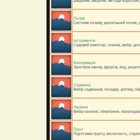
Шкідники, хвороби, методи боротьби
Полив
Системи поливу, крапельний полив, 
Інструменти
Садовий інвентар, техніка, вибір, дог
Консервація
Заготівля овочів, фруктів, ягід, рецеп
Саджанці
Вибір саджанців, посадка, догляд, обр
Насіння
Вибір насіння, зберігання, пророщува
Ґрунт
Підготовка ґрунту, кислотність, струк