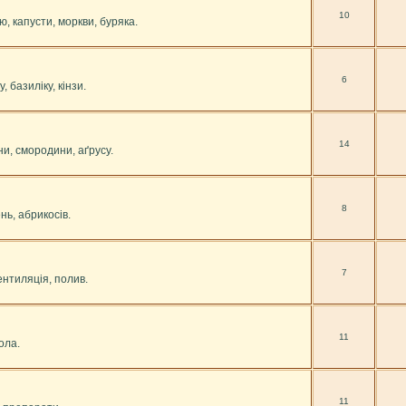
10
ю, капусти, моркви, буряка.
6
 базиліку, кінзи.
14
и, смородини, аґрусу.
8
нь, абрикосів.
7
нтиляція, полив.
11
зола.
11