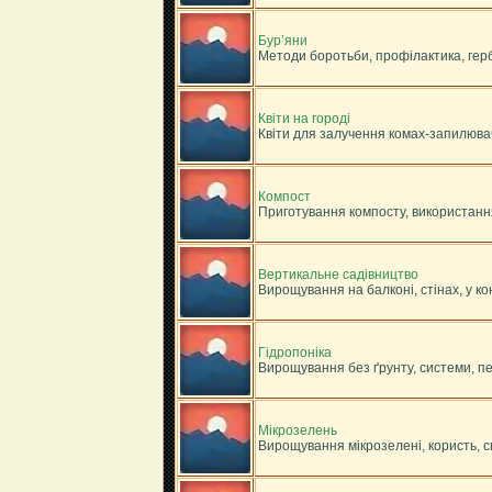
Бур’яни
Методи боротьби, профілактика, гер
Квіти на городі
Квіти для залучення комах-запилювач
Компост
Приготування компосту, використанн
Вертикальне садівництво
Вирощування на балконі, стінах, у к
Гідропоніка
Вирощування без ґрунту, системи, пе
Мікрозелень
Вирощування мікрозелені, користь, с