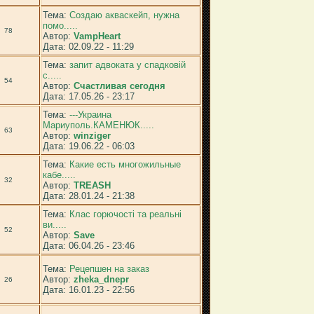
Тема:
Создаю акваскейп, нужна
помо.....
78
Автор:
VampHeart
Дата: 02.09.22 - 11:29
Тема:
запит адвоката у спадковій
с.....
54
Автор:
Счастливая сегодня
Дата: 17.05.26 - 23:17
Тема:
---Украина
Мариуполь.КАМЕНЮК.....
63
Автор:
winziger
Дата: 19.06.22 - 06:03
Тема:
Какие есть многожильные
кабе.....
32
Автор:
TREASH
Дата: 28.01.24 - 21:38
Тема:
Клас горючості та реальні
ви.....
52
Автор:
Save
Дата: 06.04.26 - 23:46
Тема:
Рецепшен на заказ
Автор:
zheka_dnepr
26
Дата: 16.01.23 - 22:56