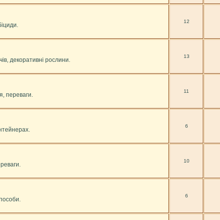
12
біциди.
13
ів, декоративні рослини.
11
я, переваги.
6
онтейнерах.
10
реваги.
6
пособи.