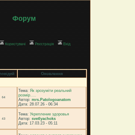
Форум
Користувачі
Реєстрація
Вхід
повідей
Оновлення
Тема:
Як зрозуміти реальний
розмір.....
64
Автор:
mrs.Patologoanatom
Дата: 28.07.26 - 06:34
Тема:
Укрепление здоровья
Автор:
svetlyachoks
43
Дата: 17.03.23 - 05:11