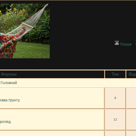
Пошук
Форуми
Тем
Від
Головний
8
овка ґрунту.
12
догляд.