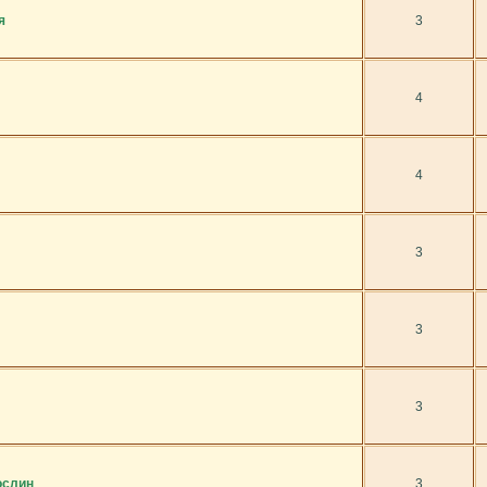
я
3
4
4
3
3
3
ослин
3