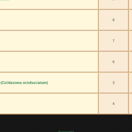
8
7
6
(Cichlasoma octofasciatum)
3
4