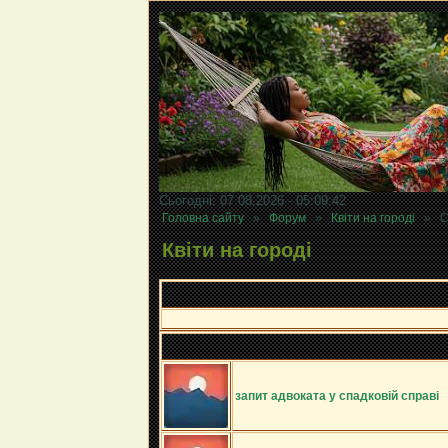
Сьогодні: 07.08.2026 - 05:09:42
Головна сайту
»
Форум
»
Квіти на городі
»
С
Квіти на городі
запит адвоката у спадковій справі