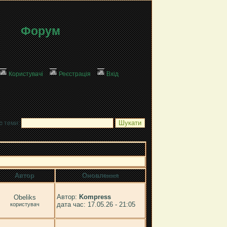
Форум
Користувачі
Реєстрація
Вхід
ю теми:
Автор
Оновлення
Автор:
Kompress
Obeliks
дата час: 17.05.26 - 21:05
користувач