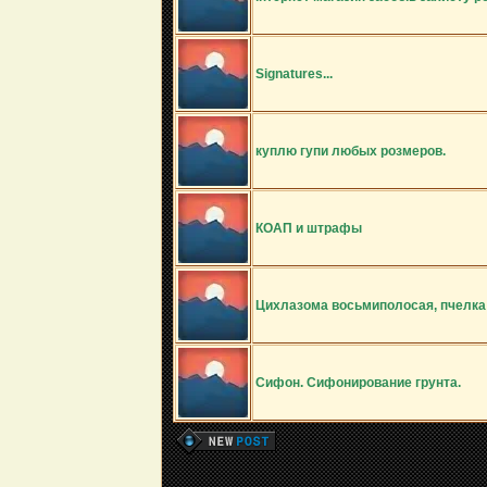
Signatures...
куплю гупи любых розмеров.
КОАП и штрафы
Цихлазома восьмиполосая, пчелка 
Сифон. Сифонирование грунта.