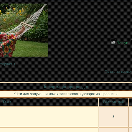
Пошук
торінка 1
Фільтр за назво
Інформація про розділ
Квіти для залучення комах-запилювачів, декоративні рослини.
Тема
Відповідей
3