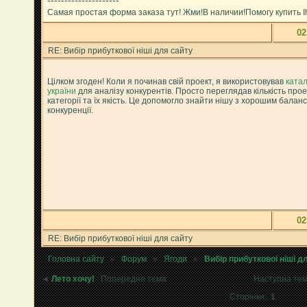
Самая простая форма заказа тут! Жми!В наличии!Помогу купить I
02
RE: Вибір прибуткової ніші для сайту
Цілком згоден! Коли я починав свій проект, я використовував
катал
україни
для аналізу конкурентів. Просто переглядав кількість проек
категорії та їх якість. Це допомогло знайти нішу з хорошим балан
конкуренції.
02
RE: Вибір прибуткової ніші для сайту
Головна сайту
»
Форум
»
Ягоди
»
Вибір прибуткової ніші д
◄
Лето хочу!
: Попередня тема
Наступна те
Сторінки:
1