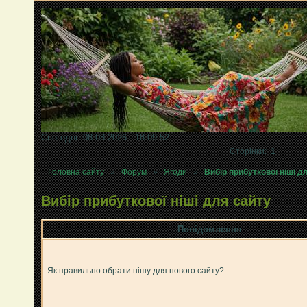
Сьогодні: 08.08.2026 - 18:09:52
Сторінки:
1
Головна сайту
»
Форум
»
Ягоди
»
Вибір прибуткової ніші д
Вибір прибуткової ніші для сайту
Повідомлення
Як правильно обрати нішу для нового сайту?