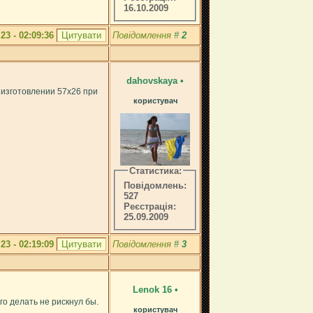
16.10.2009
.23 - 02:09:36
Повідомлення
#
2
dahovskaya
•
 в изготовлении 57х26 при
користувач
Статистика:
Повідомлень:
527
Реєстрація:
25.09.2009
.23 - 02:19:09
Повідомлення
#
3
Lenok 16
•
го делать не рискнул бы.
користувач