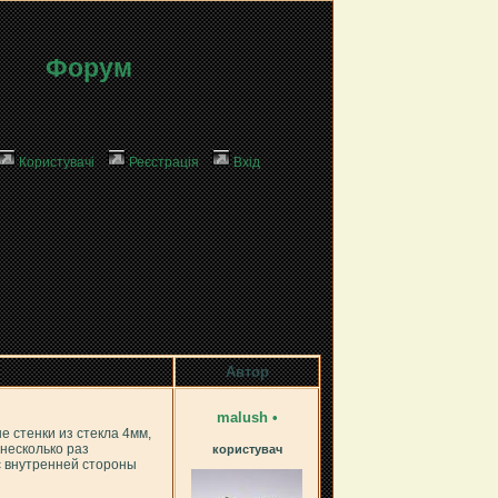
Форум
Користувачі
Реєстрація
Вхід
Автор
malush
•
е стенки из стекла 4мм,
 несколько раз
користувач
с внутренней стороны