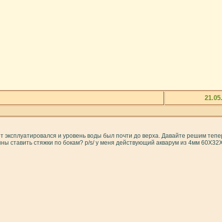
21.05
тот эксплуатировался и уровень воды был почти до верха. Давайте решим теп
ины ставить стяжки по бокам? p/s/ у меня действующий акварум из 4мм 60Х3