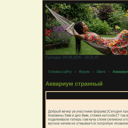
Сьогодні: 09.08.2026 - 10:21:47
Головна сайту
»
Форум
»
Овочі
»
Аквариу
Аквариум странный
Добрый вечер ув участники форума:)Сегодня прио
боковины 5мм и дно 8мм, стяжек нетcode27 так в
подклеивали теперь там куча слоев силикона от
мутное ничем не отмывается попробую лезвием 