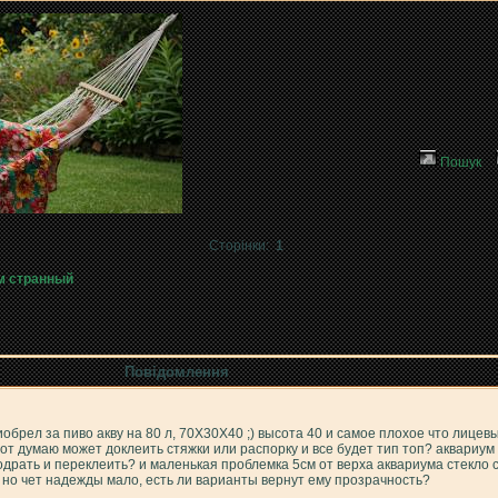
Пошук
Сторінки:
1
м странный
Повідомлення
брел за пиво акву на 80 л, 70Х30Х40 ;) высота 40 и самое плохое что лицевы
от думаю может доклеить стяжки или распорку и все будет тип топ? аквариум
одрать и переклеить? и маленькая проблемка 5см от верха аквариума стекло 
но чет надежды мало, есть ли варианты вернут ему прозрачность?